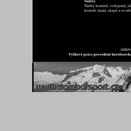
Nátěry
Nátěry komínů, vodojemů, sil,
kostelů, fasád, okapů a svodů
oslov
Výškové práce provedené horolezeck