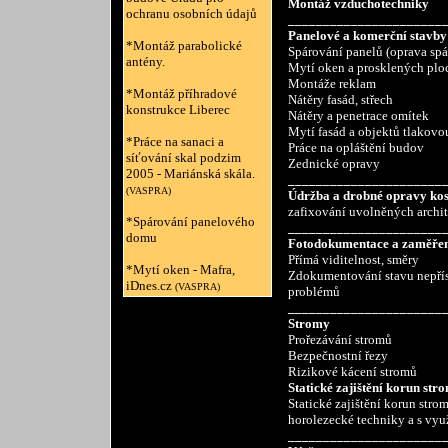
Montáž vzduchotechniky
ochranu osobních údajů
______________________
Panelové a komerční stavby
*Montáž parabolické
Spárování panelů (oprava sp
antény.
Mytí oken a prosklených ploc
Montáže reklam
*Montáž příhradové
Nátěry fasád, střech
konstrukce Liberec
Nátěry a penetrace omítek
Mytí fasád a objektů tlakov
*Práce na sanaci a
Práce na opláštění budov
síťování skal podzim
Zednické opravy
2005 - Mariánská skála.
______________________
(VASPRA)
Údržba a drobné opravy kost
zafixování uvolněných archit
*Spárování panelového
______________________
domu
Fotodokumentace a zaměření
Přímá viditelnost, směry
*Mytí oken - Mafra,
Zdokumentování stavu nepřís
iDnes.cz
(VASPRA)
problémů
______________________
Stromy
Prořezávání stromů
Bezpečnostní řezy
Rizikové kácení stromů
Statické zajištění korun str
Statické zajištění korun str
horolezecké techniky a s vy
______________________