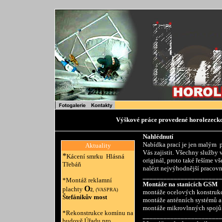
Výškové práce provedené horolezeck
N
ahlédnutí
N
abídka prací je jen malým p
Aktuality
Vás zajistit.
V
šechny služby v
*
Kácení smrku Hlásná
originál, proto také řešíme v
Třebáň
nalézt nejvýhodnější pracovn
______________________
*
Montáž reklamní
Montáže na stanicích GSM
O
plachty
2
,
(VASPRA)
montáže ocelových konstruk
Štefánikův most
montáže anténních systémů a
montáže mikrovlnných spojů
*Rekonstrukce komínu na
______________________
budově Úřadu pro